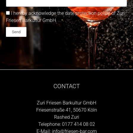
I hereby acknowledge the date protection policy of Zuri
Friesen Barkultur GmbH.
Send
CONTACT
Zuri Friesen Barkultur GmbH
Friesenstraße 41, 50670 Köln
Rashed Zuri
Telephone:
0177 414 08 02
E-Mail:
info@friesen-bar.com